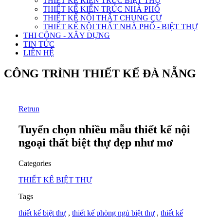
THIẾT KẾ KIẾN TRÚC BIỆT THỰ
THIẾT KẾ KIẾN TRÚC NHÀ PHỐ
THIẾT KẾ NỘI THẤT CHUNG CƯ
THIẾT KẾ NỘI THẤT NHÀ PHỐ - BIỆT THỰ
THI CÔNG - XÂY DỰNG
TIN TỨC
LIÊN HỆ
CÔNG TRÌNH THIẾT KẾ ĐÀ NẴNG
Retrun
Tuyển chọn nhiều mẫu thiết kế nội
ngoại thất biệt thự đẹp như mơ
Categories
THIẾT KẾ BIỆT THỰ
Tags
thiết kế biệt thự
,
thiết kế phòng ngủ biệt thự
,
thiết kế