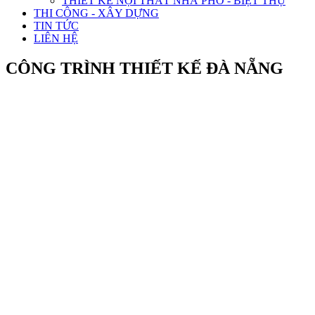
THIẾT KẾ NỘI THẤT NHÀ PHỐ - BIỆT THỰ
THI CÔNG - XÂY DỰNG
TIN TỨC
LIÊN HỆ
CÔNG TRÌNH THIẾT KẾ ĐÀ NẴNG